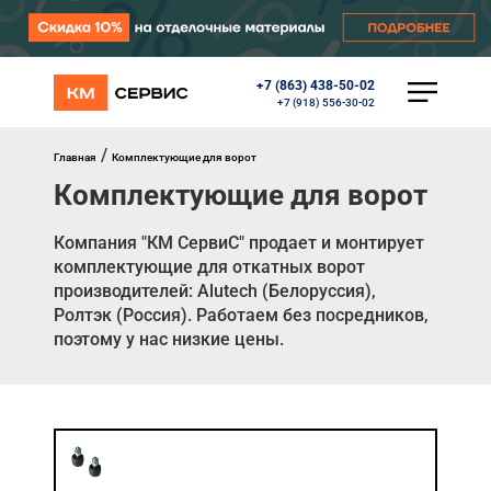
+7 (863) 438-50-02
КАТАЛОГ
+7 (918) 556-30-02
Ворота
Роллеты
/
Главная
Комплектующие для ворот
Автоматика
Комплектующие для ворот
Перегрузочное оборудование
Уличные калитки
Шлагбаумы
Компания "КМ CервиC" продает и монтирует
Противопожарные ворота
комплектующие для откатных ворот
Противопожарные шторы
производителей: Alutech (Белоруссия),
Внешняя солнцезащита
Ролтэк (Россия). Работаем без посредников,
Комплектующие
поэтому у нас низкие цены.
Маркизы
Окна, порталы, двери
МЕНЮ
Главная