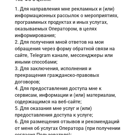
1. Для направления мне рекламных и (или)
Акции
информационных рассылок о мероприятиях,
программных продуктах и иных услугах,
Примеры работ
оказываемых Оператором, в целях
Сервис
информирования;
2. Для получения мной ответов на мои
Ремонт
обращения через форму обратной связи на
сайте, Telegram канале, мессенджеры или
Кредит
иными способами;
3. Для заключения, исполнения и
О компании
прекращения гражданско-правовых
договоров;
Где купить
4. Для предоставления доступа мне к
сервисам, информации и (или) материалам,
Отзывы
содержащимся на веб-сайте;
Контакты
5. Для оказания мне услуг и (или)
предоставления доступа к услуге;
6. Для размещения отзывов и рекомендаций
от меня об услугах Оператора (при получении
согласия Пользователя);