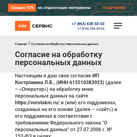
+7 (863) 438-50-02
КАТАЛОГ
+7 (918) 556-30-02
Ворота
Роллеты
/
Главная
Согласие на обработку персональных данных
Автоматика
Согласие на обработку
Перегрузочное оборудование
персональных данных
Уличные калитки
Шлагбаумы
Противопожарные ворота
Настоящим я даю свое согласие
ИП
Противопожарные шторы
Костромина Л.Б., (ИНН 615510383923)
(далее
Внешняя солнцезащита
– «Оператор») на обработку моих
Комплектующие
персональных данных на сайте
Маркизы
https://vorotakm.ru/
и (или) его поддоменах,
Окна, порталы, двери
созданных на его основе (далее – «сайт») и
его поддоменах в соответствии с
МЕНЮ
требованиями Федерального закона "О
персональных данных" от 27.07.2006 г. №
Главная
152-ФЗ в целях: