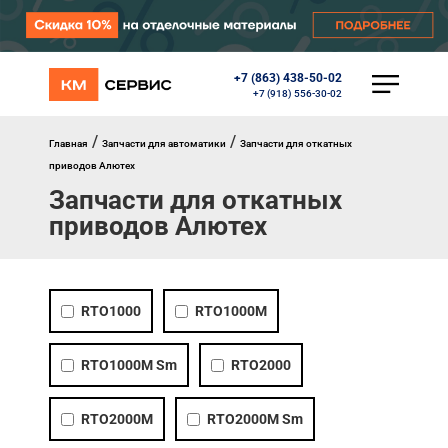
+7 (863) 438-50-02
КАТАЛОГ
+7 (918) 556-30-02
Ворота
Роллеты
/
/
Главная
Запчасти для автоматики
Запчасти для откатных
Автоматика
приводов Алютех
Перегрузочное оборудование
Запчасти для откатных
Уличные калитки
приводов Алютех
Шлагбаумы
Противопожарные ворота
Противопожарные шторы
Внешняя солнцезащита
Комплектующие
RTO1000
RTO1000M
Маркизы
Окна, порталы, двери
RTO1000M Sm
RTO2000
МЕНЮ
RTO2000M
RTO2000M Sm
Главная