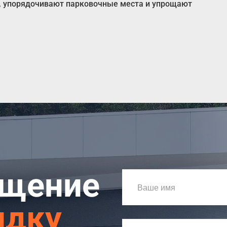
ь, упорядочивают парковочные места и упрощают
ащение
идку