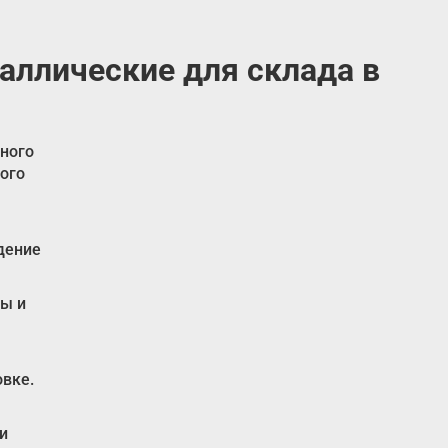
аллические для склада в
ного
ого
дение
ны и
овке.
и