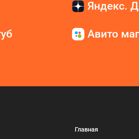
Яндекс. 
туб
Авито ма
Главная