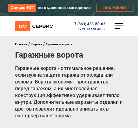
+7 (863) 438-50-02
КАТАЛОГ
+7 (918) 556-30-02
Ворота
Роллеты
/
/
Главная
Ворота
Гаражные ворота
Автоматика
Гаражные ворота
Перегрузочное оборудование
Уличные калитки
Шлагбаумы
Гаражные ворота - оптимальное решение,
Противопожарные ворота
если нужна защита гаража от холода или
Противопожарные шторы
взлома. Ворота экономят пространство
Внешняя солнцезащита
перед гаражом, а их многослойная
Комплектующие
конструкция эффективно удерживает тепло
Маркизы
внутри. Дополнительные варианты отделки и
Окна, порталы, двери
цветов позволят идеально вписать их в
экстерьер вашего дома.
МЕНЮ
Главная