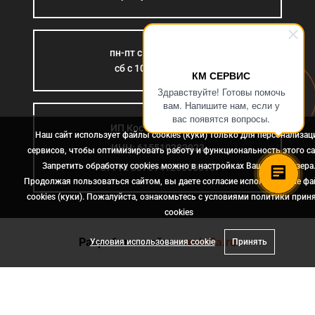
пн-пт с 9:00 до 18:00
сб с 10:00 до 15:00
КМ СЕРВИС
Здравствуйте! Готовы помочь
вам. Напишите нам, если у
вас появятся вопросы.
ИП Костромина Л.Б.
Наш сайт использует файлы cookies (куки) только для персонализац
ИНН: 615510383923
сервисов, чтобы оптимизировать работу и функциональность этого са
Запретить обработку cookies можно в настройках Вашего браузера
ОГРН: 307614126000015
Продолжая пользоваться сайтом, вы даете согласие использование ф
cookies (куки). Пожалуйста, ознакомьтесь с условиями политики прин
сookies
Разработка сайта
- web-2a.ru
Условия использования cookie
Принять