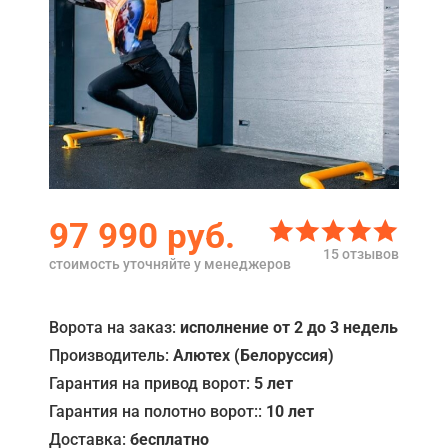
Акции
Примеры работ
Ремонт
Сервис
Кредит
97 990
руб.
О компании
15 отзывов
стоимость уточняйте у менеджеров
Где купить
Отзывы
Ворота на заказ:
исполнение от 2 до 3 недель
Производитель:
Алютех (Белоруссия)
Контакты
Гарантия на привод ворот:
5 лет
Гарантия на полотно ворот::
10 лет
Доставка:
бесплатно