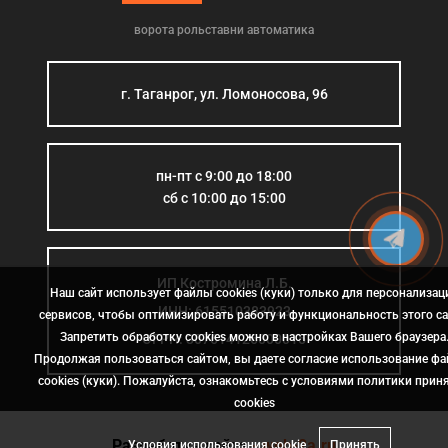
ворота рольставни автоматика
г. Таганрог, ул. Ломоносова, 96
пн-пт с 9:00 до 18:00
сб с 10:00 до 15:00
ИП Костромина Л.Б.
Наш сайт использует файлы cookies (куки) только для персонализац
ИНН: 615510383923
сервисов, чтобы оптимизировать работу и функциональность этого са
Запретить обработку cookies можно в настройках Вашего браузера
ОГРН: 307614126000015
Продолжая пользоваться сайтом, вы даете согласие использование ф
cookies (куки). Пожалуйста, ознакомьтесь с условиями политики прин
сookies
Разработка сайта
- web-2a.ru
Условия использования cookie
Принять