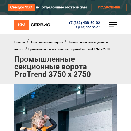
+7 (863) 438-50-02
КАТАЛОГ
+7 (918) 556-30-02
Ворота
Роллеты
/
/
Главная
Промышленные ворота
Промышленные секционные
Автоматика
/
ворота
Промышленные секционные ворота ProTrend 3750 х 2750
Перегрузочное оборудование
Промышленные
Уличные калитки
Шлагбаумы
секционные ворота
Противопожарные ворота
ProTrend 3750 х 2750
Противопожарные шторы
Внешняя солнцезащита
Комплектующие
Маркизы
Окна, порталы, двери
МЕНЮ
Главная