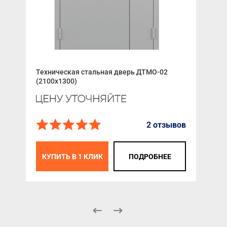
Техническая стальная дверь ДТМО-02
Сег
(2100x1300)
2 отзывов
К
КУПИТЬ В 1 КЛИК
ПОДРОБНЕЕ