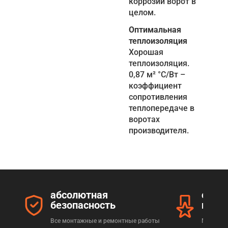
коррозии ворот в
целом.
Оптимальная
теплоизоляция
Хорошая
теплоизоляция.
0,87 м² °C/Bт –
коэффициент
сопротивления
теплопередаче в
воротах
производителя.
абсолютная
серт
безопасность
прод
Все монтажные и ремонтные работы
Мы реал