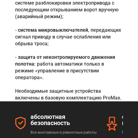
системе разблокировки электропривода с
последующим открыванием ворот вручную
(аварийный режим);
-
система микровыключателей
, передающих
сигнал приводу в случае ослабления или
обрыва троса;
-
защита от неконтролируемого движения
полотна:
работа автоматики только в
режиме «управление в присутствии
оператора».
Необходимые защитные устройства
включены в базовую комплектацию ProMax.
абсолютная
серт
безопасность
прод
Все монтажные и ремонтные работы
Мы реал