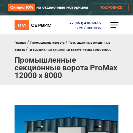
+7 (863) 438-50-02
КАТАЛОГ
+7 (918) 556-30-02
Ворота
Роллеты
/
/
Главная
Промышленные ворота
Промышленные секционные
Автоматика
/
ворота
Промышленные секционные ворота ProMax 12000 х 8000
Перегрузочное оборудование
Промышленные
Уличные калитки
Шлагбаумы
секционные ворота ProMax
Противопожарные ворота
12000 х 8000
Противопожарные шторы
Внешняя солнцезащита
Комплектующие
Маркизы
Окна, порталы, двери
МЕНЮ
Главная