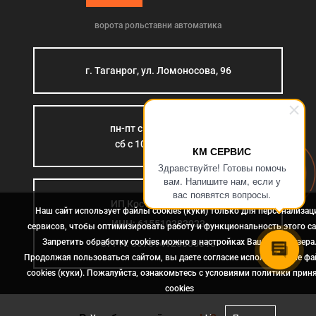
ворота рольставни автоматика
г. Таганрог, ул. Ломоносова, 96
пн-пт с 9:00 до 18:00
сб с 10:00 до 15:00
КМ СЕРВИС
Здравствуйте! Готовы помочь
вам. Напишите нам, если у
вас появятся вопросы.
ИП Костромина Л.Б.
Наш сайт использует файлы cookies (куки) только для персонализац
ИНН: 615510383923
сервисов, чтобы оптимизировать работу и функциональность этого са
Запретить обработку cookies можно в настройках Вашего браузера
ОГРН: 307614126000015
Продолжая пользоваться сайтом, вы даете согласие использование ф
cookies (куки). Пожалуйста, ознакомьтесь с условиями политики прин
сookies