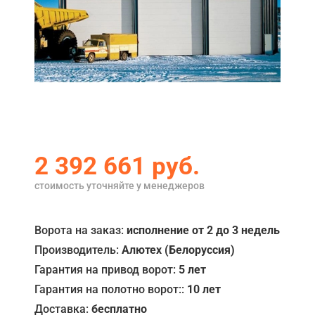
Акции
Примеры работ
Ремонт
Сервис
Кредит
2 392 661
руб.
О компании
стоимость уточняйте у менеджеров
Где купить
Отзывы
Ворота на заказ:
исполнение от 2 до 3 недель
Производитель:
Алютех (Белоруссия)
Контакты
Гарантия на привод ворот:
5 лет
Гарантия на полотно ворот::
10 лет
Доставка:
бесплатно