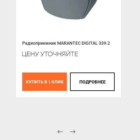
Пло
Радиоприемник MARANTEC DIGITAL 339.2
Выс
Авт
LG-
27 
КУПИТЬ В 1 КЛИК
ПОДРОБНЕЕ
К