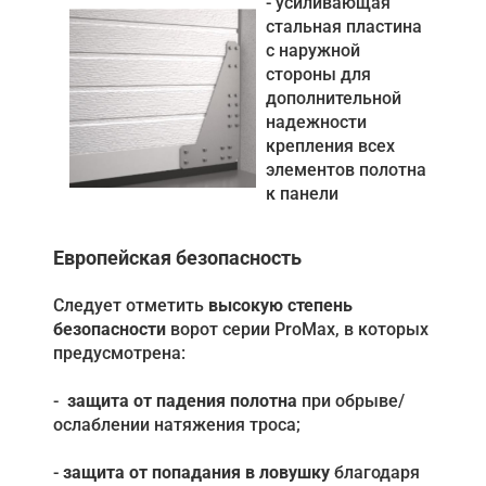
- усиливающая
стальная пластина
с наружной
стороны для
дополнительной
надежности
крепления всех
элементов полотна
к панели
Европейская безопасность
Следует отметить
высокую степень
безопасности
ворот серии ProMax, в которых
предусмотрена:
-
защита от падения полотна
при обрыве/
ослаблении натяжения троса;
-
защита от попадания в ловушку
благодаря