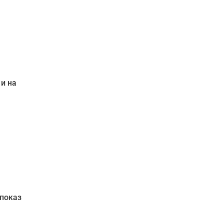
и на
 показ