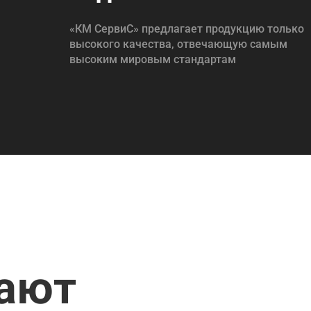
«КМ СервиС» предлагает продукцию только
высокого качества, отвечающую самым
высоким мировым стандартам
пают