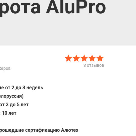
ота AluPro
3 отзывов
жеров
е от 2 до 3 недель
елоруссия)
от 3 до 5 лет
:
10 лет
прошедшие сертификацию Алютех