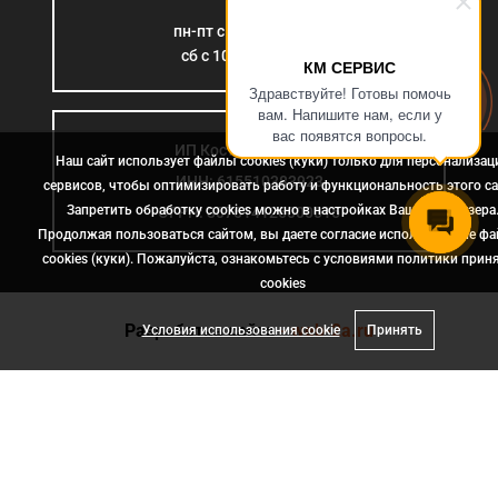
пн-пт с 9:00 до 18:00
сб с 10:00 до 15:00
КМ СЕРВИС
Здравствуйте! Готовы помочь
вам. Напишите нам, если у
вас появятся вопросы.
ИП Костромина Л.Б.
Наш сайт использует файлы cookies (куки) только для персонализац
ИНН: 615510383923
сервисов, чтобы оптимизировать работу и функциональность этого са
Запретить обработку cookies можно в настройках Вашего браузера
ОГРН: 307614126000015
Продолжая пользоваться сайтом, вы даете согласие использование ф
cookies (куки). Пожалуйста, ознакомьтесь с условиями политики прин
сookies
Разработка сайта
- web-2a.ru
Условия использования cookie
Принять