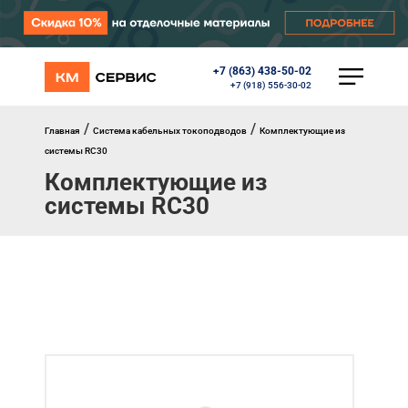
+7 (863) 438-50-02
КАТАЛОГ
+7 (918) 556-30-02
Ворота
Роллеты
/
/
Главная
Система кабельных токоподводов
Комплектующие из
Автоматика
системы RC30
Перегрузочное оборудование
Комплектующие из
Уличные калитки
системы RC30
Шлагбаумы
Противопожарные ворота
Противопожарные шторы
Внешняя солнцезащита
Комплектующие
Маркизы
Окна, порталы, двери
МЕНЮ
Главная