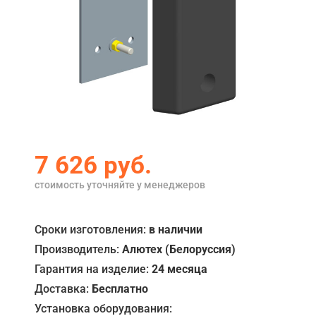
Акции
Примеры работ
Ремонт
Сервис
Кредит
7 626
руб.
О компании
стоимость уточняйте у менеджеров
Где купить
Отзывы
Сроки изготовления:
в наличии
Производитель:
Алютех (Белоруссия)
Контакты
Гарантия на изделие:
24 месяца
Доставка:
Бесплатно
Установка оборудования: