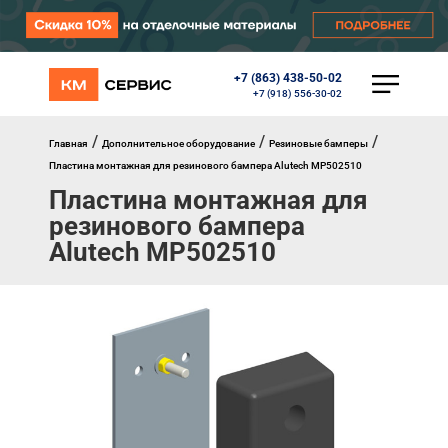
+7 (863) 438-50-02
КАТАЛОГ
+7 (918) 556-30-02
Ворота
Роллеты
/
/
/
Главная
Дополнительное оборудование
Резиновые бамперы
Автоматика
Пластина монтажная для резинового бампера Alutech MP502510
Перегрузочное оборудование
Пластина монтажная для
Уличные калитки
резинового бампера
Шлагбаумы
Противопожарные ворота
Alutech MP502510
Противопожарные шторы
Внешняя солнцезащита
Комплектующие
Маркизы
Окна, порталы, двери
МЕНЮ
Главная