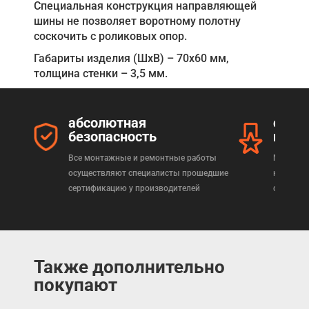
Специальная конструкция направляющей
шины не позволяет воротному полотну
соскочить с роликовых опор.
Габариты изделия (ШхВ) – 70х60 мм,
толщина стенки – 3,5 мм.
абсолютная
серт
безопасность
прод
Все монтажные и ремонтные работы
Мы реал
осуществляют специалисты прошедшие
которая
сертификацию у производителей
сертифи
Также дополнительно
покупают