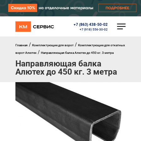
+7 (863) 438-50-02
КАТАЛОГ
+7 (918) 556-30-02
Ворота
Роллеты
/
/
Главная
Комплектующие для ворот
Комплектующие для откатных
Автоматика
/
ворот Алютех
Направляющая балка Алютех до 450 кг. 3 метра
Перегрузочное оборудование
Направляющая балка
Уличные калитки
Шлагбаумы
Алютех до 450 кг. 3 метра
Противопожарные ворота
Противопожарные шторы
Внешняя солнцезащита
Комплектующие
Маркизы
Окна, порталы, двери
МЕНЮ
Главная