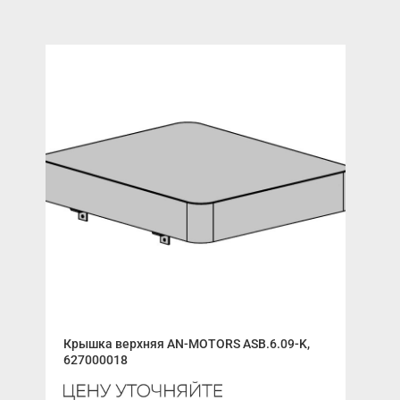
Крышка верхняя AN-MOTORS ASB.6.09-K,
Мод
627000018