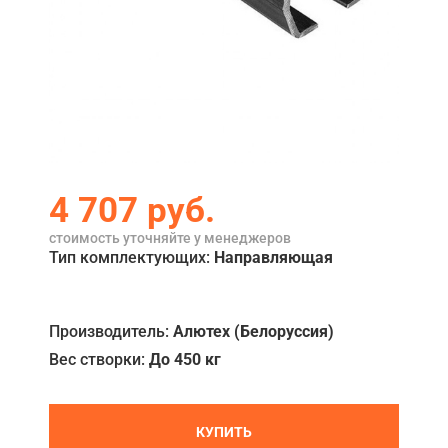
Акции
Примеры работ
Ремонт
Сервис
Кредит
4 707
руб.
О компании
стоимость уточняйте у менеджеров
Тип комплектующих:
Направляющая
Где купить
Отзывы
Производитель:
Алютех (Белоруссия)
Контакты
Вес створки:
До 450 кг
КУПИТЬ