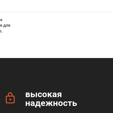
ые
я для
р,
высокая
надежность