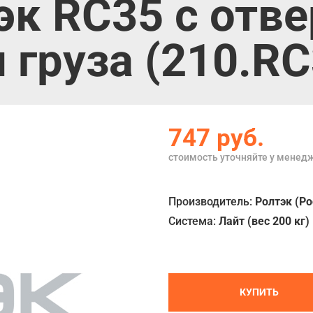
эк RC35 с отв
груза (210.RC
747
руб.
стоимость уточняйте у менед
Производитель:
Ролтэк (Ро
Система:
Лайт (вес 200 кг)
КУПИТЬ