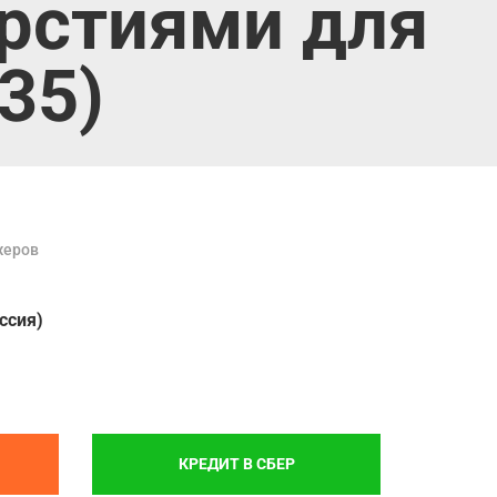
ерстиями для
35)
жеров
ссия)
КРЕДИТ В СБЕР