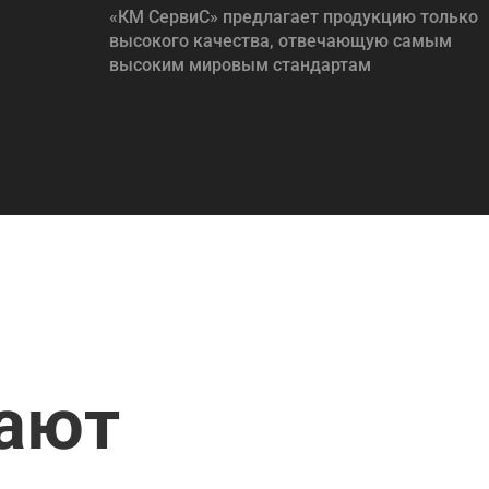
«КМ СервиС» предлагает продукцию только
высокого качества, отвечающую самым
высоким мировым стандартам
пают