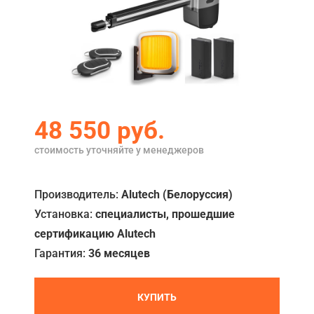
Акции
Примеры работ
Ремонт
Сервис
48 550 руб.
Кредит
стоимость уточняйте у менеджеров
О компании
Где купить
Производитель:
Alutech (Белоруссия)
Установка:
специалисты, прошедшие
Отзывы
сертификацию Alutech
Контакты
Гарантия:
36 месяцев
КУПИТЬ