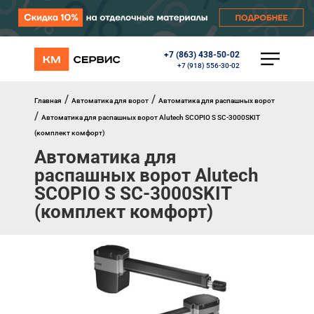
+7 (863) 438-50-02
КАТАЛОГ
+7 (918) 556-30-02
Ворота
Роллеты
/
/
Главная
Автоматика для ворот
Автоматика для распашных ворот
Автоматика
/
Автоматика для распашных ворот Alutech SCOPIO S SC-3000SKIT
Перегрузочное оборудование
(комплект комфорт)
Уличные калитки
Автоматика для
Шлагбаумы
Противопожарные ворота
распашных ворот Alutech
Противопожарные шторы
SCOPIO S SC-3000SKIT
Внешняя солнцезащита
(комплект комфорт)
Комплектующие
Маркизы
Окна, порталы, двери
МЕНЮ
Главная