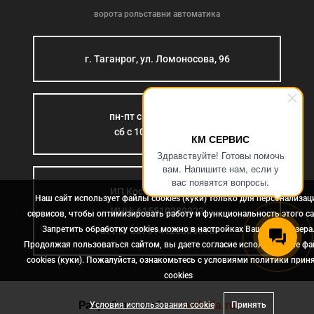
ворота рольставни автоматика
г. Таганрог, ул. Ломоносова, 96
пн-пт с 9:00 до 18:00
сб с 10:00 до 15:00
КМ СЕРВИС
Здравствуйте! Готовы помочь
вам. Напишите нам, если у
вас появятся вопросы.
ИП Костромина Л.Б.
Наш сайт использует файлы cookies (куки) только для персонализац
ИНН: 615510383923
сервисов, чтобы оптимизировать работу и функциональность этого са
Запретить обработку cookies можно в настройках Вашего браузера
ОГРН: 307614126000015
Продолжая пользоваться сайтом, вы даете согласие использование ф
cookies (куки). Пожалуйста, ознакомьтесь с условиями политики прин
сookies
Разработка сайта
- web-2a.ru
Условия использования cookie
Принять